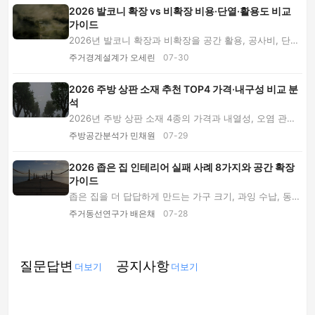
2026 발코니 확장 vs 비확장 비용·단열·활용도 비교
가이드
2026년 발코니 확장과 비확장을 공간 활용, 공사비, 단열·
결로, 냉난방 효율, 가족 생활 방식별로 비교...
주거경계설계가 오세린
07-30
2026 주방 상판 소재 추천 TOP4 가격·내구성 비교 분
석
2026년 주방 상판 소재 4종의 가격과 내열성, 오염 관리,
장단점을 비교합니다. 인조대리석·엔지니어드 ...
주방공간분석가 민채원
07-29
2026 좁은 집 인테리어 실패 사례 8가지와 공간 확장
가이드
좁은 집을 더 답답하게 만드는 가구 크기, 과잉 수납, 동선
단절, 색상과 거울 배치, 부실 견적 사례 8...
주거동선연구가 배은채
07-28
질문답변
공지사항
더보기
더보기