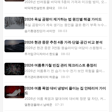
2026년 반려동물 바닥재 5종의 가격과 미끄럼 방지, 오염
관리, 내구성을 전문가 Q&A로 비교합니다. 강...
바닥재컨설턴트 윤태오
08-04
2026 욕실 곰팡이 제거하는 법 원인별 해결 가이드
욕실 곰팡이가 계속 생기는 원인을 결로·환기 부족·누수로
구분하고, 타일과 실리콘별 제거 순서부터 환...
습기환경진단가 서이안
08-03
2026 현관 중문 추천 4종 가격·단열·공간 비교 분석
2026년 현관 중문 3연동·원슬라이딩·여닫이·스윙형의 가
격과 단열, 개방 폭, 장단점을 비교합니다. 현관...
주거입구디자이너 한도율
08-02
2026 여름휴가철 빈집 관리 체크리스트 총정리
2026년 여름휴가 전 습기·누수·전기·보안 위험을 줄이는
빈집 관리법을 공간별 체크리스트와 귀가 직후 ...
주거관리큐레이터 하윤슬
08-01
2026 여름 폭염 대비 냉방비 줄이는 집 인테리어 가이
드
2026년 여름 폭염과 열대야에 대비해 창문 열 차단, 커튼·
블라인드 비교, 에어컨 바람길, 가구 배치, 소...
열환경플래너 남예준
07-31