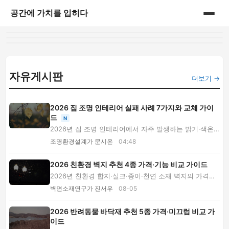
공간에 가치를 입히다
홈
게시판
자유게시판
더보기 →
2026 집 조명 인테리어 실패 사례 7가지와 교체 가이
드
N
2026년 집 조명 인테리어에서 자주 발생하는 밝기·색온
도·매입등·간접조명·스마트 스위치 실패 사례 7가...
조명환경설계가 문시온
04:48
2026 친환경 벽지 추천 4종 가격·기능 비교 가이드
2026년 친환경 합지·실크·종이·천연 소재 벽지의 가격과
내구성, 관리법을 비교합니다. 아이·반려동물 ...
벽면소재연구가 진서우
08-05
2026 반려동물 바닥재 추천 5종 가격·미끄럼 비교 가
이드